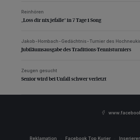
Reinhören
„Loss dir nix jefalle“ in 7 Tage 1 Song
„Loss dir nix jefalle“ in 7 Tage 1 Song
Jakob-Hombach-Gedächtnis-Turnier des Hochneuki
Jubiläumsausgabe des Traditions-Tennisturniers
Jubiläumsausgabe des Traditions-Tennisturniers
Zeugen gesucht
Senior wird bei Unfall schwer verletzt
Senior wird bei Unfall schwer verletzt
www.facebook.
Reklamation
Facebook Top Kurier
Inseriere