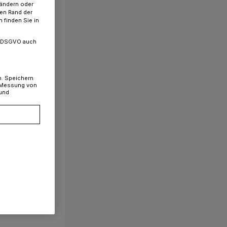
 ändern oder
ren Rand der
 finden Sie in
. a DSGVO auch
n. Speichern
, Messung von
 und