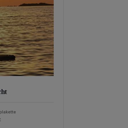
cht
plakette
t