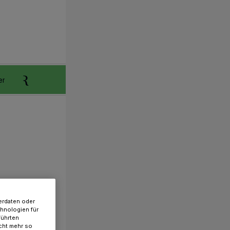
er
Anzeigen aufgeben
Reklamation
erdaten oder
chnologien für
führten
cht mehr so