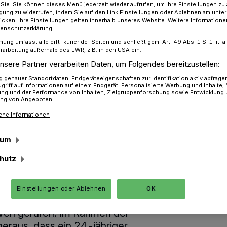
r Sie. Sie können dieses Menü jederzeit wieder aufrufen, um Ihre Einstellungen zu
ligung zu widerrufen, indem Sie auf den Link Einstellungen oder Ablehnen am unte
icken. Ihre Einstellungen gelten innerhalb unseres Website. Weitere Informationen
tenschutzerklärung.
 Tribünenweg
mung umfasst alle erft-kurier.de-Seiten und schließt gem. Art. 49 Abs. 1 S. 1 lit
rarbeitung außerhalb des EWR, z.B. in den USA ein.
nsere Partner verarbeiten Daten, um Folgendes bereitzustellen:
genauer Standortdaten. Endgeräteeigenschaften zur Identifikation aktiv abfrage
verletzte Personen
griff auf Informationen auf einem Endgerät. Personalisierte Werbung und Inhalte
ung und der Performance von Inhalten, Zielgruppenforschung sowie Entwicklung
ng von Angeboten.
rsunfall auf dem
che Informationen
sum
g
hutz
 Dienstagabend, gegen 18:00 Uhr wurde
Einstellungen oder Ablehnen
OK
hrsunfall mit Personenschaden auf dem
ven gerufen. Im Rahmen der
heraus, dass ein 24-jähriger