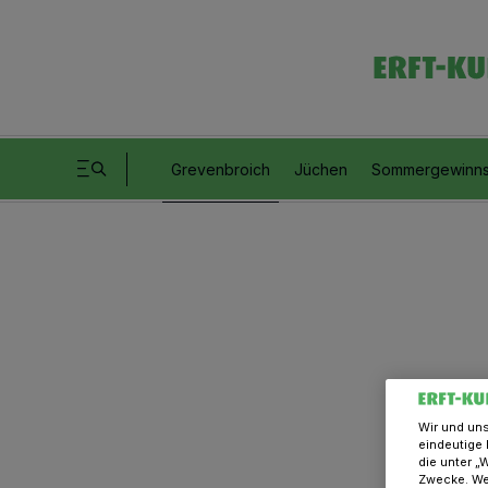
Grevenbroich
Jüchen
Sommergewinns
Wir und un
eindeutige 
die unter „
Zwecke. Wen