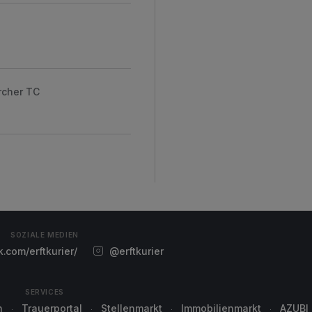
rcher TC
SOZIALE MEDIEN
com/erftkurier/
@erftkurier
SERVICES
n
Trauerportal
Stellenmarkt
Immobilienmarkt
AZUBI