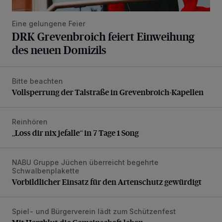
Eine gelungene Feier
DRK Grevenbroich feiert Einweihung
des neuen Domizils
Bitte beachten
Vollsperrung der Talstraße in Grevenbroich-Kapellen
Vollsperrung der Talstraße in Grevenbroich-Kapellen
Reinhören
„Loss dir nix jefalle“ in 7 Tage 1 Song
„Loss dir nix jefalle“ in 7 Tage 1 Song
NABU Gruppe Jüchen überreicht begehrte
Vorbildlicher Einsatz für den Artenschutz gewürdigt
Schwalbenplakette
Vorbildlicher Einsatz für den Artenschutz gewürdigt
Spiel- und Bürgerverein lädt zum Schützenfest
Mit Herzblut die Gemeinschaft leben