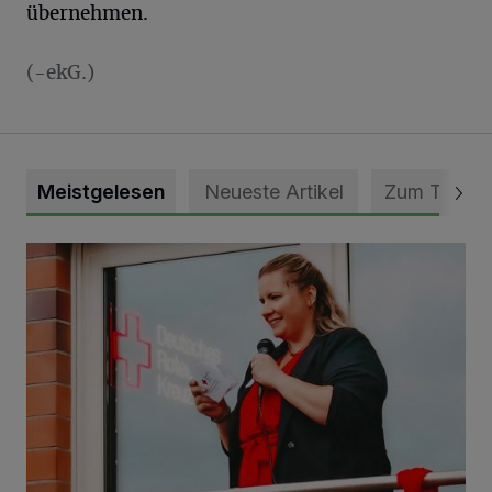
übernehmen.
(-ekG.)
Meistgelesen
Neueste Artikel
Zum Thema
DRK Grevenbroich feiert Einweihung des neuen Domizils