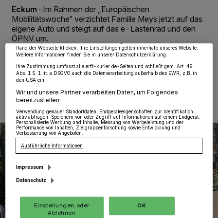
wie Browserdaten oder eindeutige Kennungen auf Ihrem Gerät zu. Durch Auswahl
Eckum
·
Im Rahmen der „Europäischen
von OK aktivieren Sie Tracking-Technologien für die unter „Wir und unsere
Partner verarbeiten Daten, um Ihnen Dienste bereitzustellen“ aufgeführten
Mobilitätswoche“ verzichtet Familie Meys jetzt auf das
Zwecke. Wenn Tracker deaktiviert sind, sind manche Inhalte und Anzeigen
eigene Auto und steigt auf das e-Lastenrad und den
möglicherweise nicht mehr so relevant für Sie. Sie können dieses Menü jederzeit
wieder aufrufen, um Ihre Einstellungen zu ändern oder Ihre Einwilligung zu
ÖPNV um.
widerrufen, indem Sie auf den Link Einstellungen oder Ablehnen am unteren
Rand der Webseite klicken. Ihre Einstellungen gelten innerhalb unseres Website.
Weitere Informationen finden Sie in unserer Datenschutzerklärung.
Ihre Zustimmung umfasst alle erft-kurier.de-Seiten und schließt gem. Art. 49
Abs. 1 S. 1 lit. a DSGVO auch die Datenverarbeitung außerhalb des EWR, z.B. in
18.09.2025 , 14:50 Uhr
Eine Minute Lesezeit
den USA ein.
Wir und unsere Partner verarbeiten Daten, um Folgendes
bereitzustellen:
Verwendung genauer Standortdaten. Endgeräteeigenschaften zur Identifikation
aktiv abfragen. Speichern von oder Zugriff auf Informationen auf einem Endgerät.
Personalisierte Werbung und Inhalte, Messung von Werbeleistung und der
Performance von Inhalten, Zielgruppenforschung sowie Entwicklung und
Verbesserung von Angeboten.
Ausführliche Informationen
Impressum
Datenschutz
Einstellungen oder
OK
Ablehnen