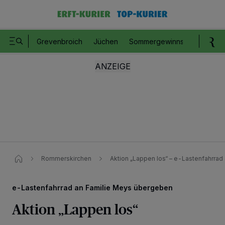
Grevenbroich
Jüchen
Sommergewinnspiel
Romm
Rommerskirchen
Aktion „Lappen los“ – e-Lastenfahrra
e-Lastenfahrrad an Familie Meys übergeben
Aktion „Lappen los“
Wir und unsere
218
-Partner speichern und greifen auf personenbezogene Daten