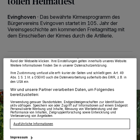
tollen Heimatfest
Evinghoven
·
Das bewährte Kirmesprogramm des
Bürgervereins Evingoven startet im 105. Jahr der
Wir und unsere
218
-Partner speichern und greifen auf personenbezogene Daten
Vereinsgeschichte am kommenden Freitagmittag mit
wie Browserdaten oder eindeutige Kennungen auf Ihrem Gerät zu. Durch Auswahl
dem Einschießen der Kirmes durch die Artillerie.
von OK aktivieren Sie Tracking-Technologien für die unter „Wir und unsere
Partner verarbeiten Daten, um Ihnen Dienste bereitzustellen“ aufgeführten
Zwecke. Wenn Tracker deaktiviert sind, sind manche Inhalte und Anzeigen
möglicherweise nicht mehr so relevant für Sie. Sie können dieses Menü jederzeit
wieder aufrufen, um Ihre Einstellungen zu ändern oder Ihre Einwilligung zu
widerrufen, indem Sie auf den Link Einstellungen oder Ablehnen am unteren
16.09.2025 , 00:10 Uhr
2 Minuten Lesezeit
Rand der Webseite klicken. Ihre Einstellungen gelten innerhalb unseres Website.
Weitere Informationen finden Sie in unserer Datenschutzerklärung.
Ihre Zustimmung umfasst alle erft-kurier.de-Seiten und schließt gem. Art. 49
Abs. 1 S. 1 lit. a DSGVO auch die Datenverarbeitung außerhalb des EWR, z.B. in
den USA ein.
Wir und unsere Partner verarbeiten Daten, um Folgendes
bereitzustellen:
Verwendung genauer Standortdaten. Endgeräteeigenschaften zur Identifikation
aktiv abfragen. Speichern von oder Zugriff auf Informationen auf einem Endgerät.
Personalisierte Werbung und Inhalte, Messung von Werbeleistung und der
Performance von Inhalten, Zielgruppenforschung sowie Entwicklung und
Verbesserung von Angeboten.
Ausführliche Informationen
Impressum