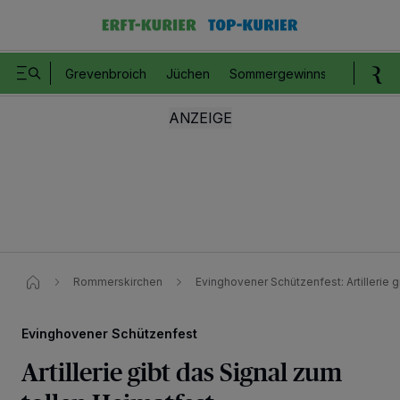
Grevenbroich
Jüchen
Sommergewinnspiel
Romm
Rommerskirchen
Evinghovener Schützenfest: Artillerie g
Evinghovener Schützenfest
Artillerie gibt das Signal zum