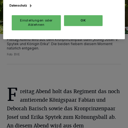
Datenschutz
Einstellungen oder
OK
Ablehnen
Freitag Abend wird aus dem Kronprinzenpaar dann „König Josef V.
Spytek und Königin Erika“. Die beiden fiebern diesem Momemt
natürlich entgegen.
Foto: BVE
F
reitag Abend holt das Regiment das noch
amtierende Königspaar Fabian und
Deborah Barisch sowie das Kronprinzenpaar
Josef und Erika Spytek zum Krönungsball ab.
An diesem Abend wird aus dem