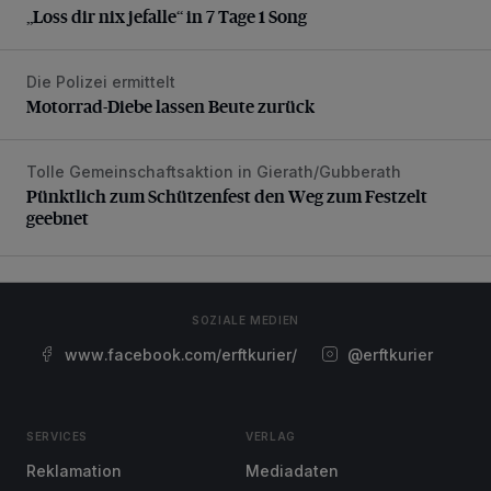
„Loss dir nix jefalle“ in 7 Tage 1 Song
Die Polizei ermittelt
Motorrad-Diebe lassen Beute zurück
Motorrad-Diebe lassen Beute zurück
Tolle Gemeinschaftsaktion in Gierath/Gubberath
Pünktlich zum Schützenfest den Weg zum Festzelt geebne
Pünktlich zum Schützenfest den Weg zum Festzelt
geebnet
SOZIALE MEDIEN
www.facebook.com/erftkurier/
@erftkurier
SERVICES
VERLAG
Reklamation
Mediadaten