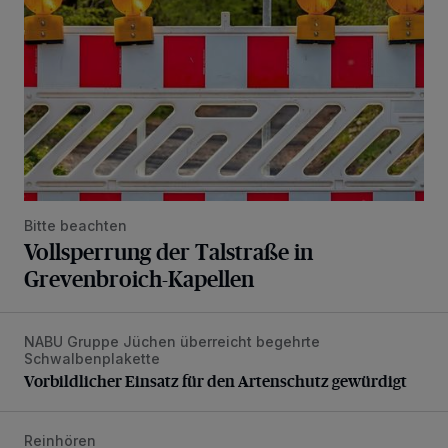
Bitte beachten
Vollsperrung der Talstraße in
Grevenbroich-Kapellen
NABU Gruppe Jüchen überreicht begehrte
Vorbildlicher Einsatz für den Artenschutz gewürdigt
Schwalbenplakette
Vorbildlicher Einsatz für den Artenschutz gewürdigt
Reinhören
„Loss dir nix jefalle“ in 7 Tage 1 Song