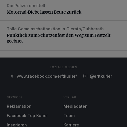
Die Polizei ermittelt
Motorrad-Diebe lassen Beute zurück
Motorrad-Diebe lassen Beute zurück
Tolle Gemeinschaftsaktion in Gierath/Gubberath
Pünktlich zum Schützenfest den Weg zum Festzelt geebne
Pünktlich zum Schützenfest den Weg zum Festzelt
geebnet
SOZIALE MEDIEN
www.facebook.com/erftkurier/
@erftkurier
SERVICES
VERLAG
Reklamation
Mediadaten
Facebook Top Kurier
Team
Inserieren
Karriere