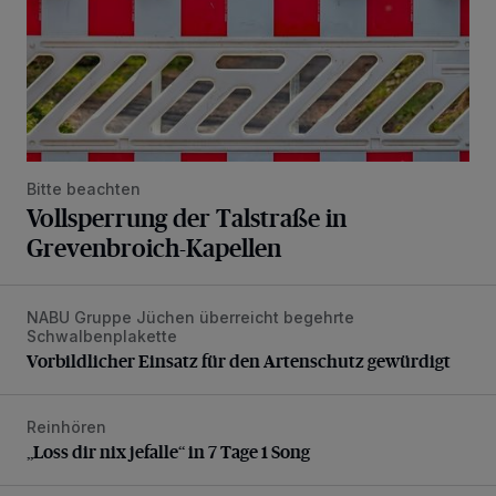
Bitte beachten
Vollsperrung der Talstraße in
Grevenbroich-Kapellen
NABU Gruppe Jüchen überreicht begehrte
Vorbildlicher Einsatz für den Artenschutz gewürdigt
Schwalbenplakette
Vorbildlicher Einsatz für den Artenschutz gewürdigt
Reinhören
„Loss dir nix jefalle“ in 7 Tage 1 Song
„Loss dir nix jefalle“ in 7 Tage 1 Song