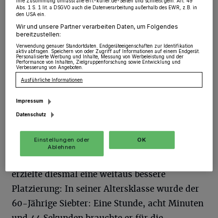
schließen, doch das war es ganz und gar nicht.
Ihre Zustimmung umfasst alle erft-kurier.de-Seiten und schließt gem. Art. 49
Abs. 1 S. 1 lit. a DSGVO auch die Datenverarbeitung außerhalb des EWR, z.B. in
Wichtig an dem Trip, dem hartes Training
den USA ein.
Wir und unsere Partner verarbeiten Daten, um Folgendes
voranging, war letztlich nur Sonntag, der
bereitzustellen:
10.September, an dem mit dem „Ironman
Verwendung genauer Standortdaten. Endgeräteeigenschaften zur Identifikation
aktiv abfragen. Speichern von oder Zugriff auf Informationen auf einem Endgerät.
Personalisierte Werbung und Inhalte, Messung von Werbeleistung und der
Nizza“ zugleich die Herren-Weltmeisterschaft
Performance von Inhalten, Zielgruppenforschung sowie Entwicklung und
Verbesserung von Angeboten.
im Triathlon ausgetragen wurde. Anderthalb
Ausführliche Informationen
Jahre hatte sich Schröder hierauf gezielt
Impressum
vorbereitet; im August trainierte er noch in
Datenschutz
Südtirol – insbesondere mit dem Fahrrad.
Einstellungen oder
OK
Schröder, der bereits 2019 auf Hawaii an der
Ablehnen
damaligen WM teilnahm und Platz 57 belegte,
erzielte diesmal eine weitaus bessere
Platzierung: In seiner Altersklasse wurde der
60-Jährige Siebter: Eine Stunde, acht Minuten
und 44 Sekunden brauchte er für die