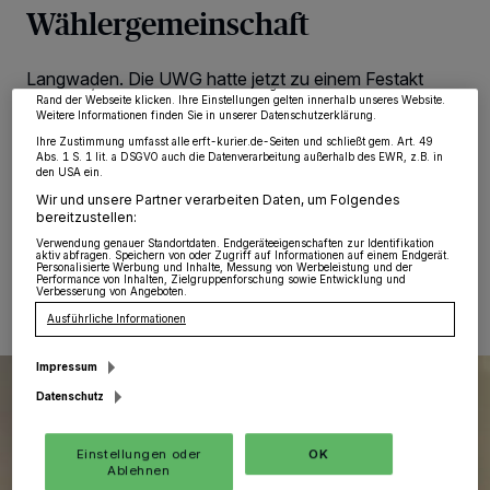
von OK aktivieren Sie Tracking-Technologien für die unter „Wir und unsere
Wählergemeinschaft
Partner verarbeiten Daten, um Ihnen Dienste bereitzustellen“ aufgeführten
Zwecke. Wenn Tracker deaktiviert sind, sind manche Inhalte und Anzeigen
möglicherweise nicht mehr so relevant für Sie. Sie können dieses Menü jederzeit
wieder aufrufen, um Ihre Einstellungen zu ändern oder Ihre Einwilligung zu
Langwaden. Die UWG hatte jetzt zu einem Festakt
widerrufen, indem Sie auf den Link Einstellungen oder Ablehnen am unteren
anlässlich ihres 25-jährigen Bestehens geladen. Gäste
Rand der Webseite klicken. Ihre Einstellungen gelten innerhalb unseres Website.
Weitere Informationen finden Sie in unserer Datenschutzerklärung.
aus Wirtschaft, Presse, Politik, Schützenwesen und
Bürgerschaft verbrachten einen schönen Abend im
Ihre Zustimmung umfasst alle erft-kurier.de-Seiten und schließt gem. Art. 49
Abs. 1 S. 1 lit. a DSGVO auch die Datenverarbeitung außerhalb des EWR, z.B. in
Stefanssaal des Klosters Langwaden.
den USA ein.
Wir und unsere Partner verarbeiten Daten, um Folgendes
bereitzustellen:
Verwendung genauer Standortdaten. Endgeräteeigenschaften zur Identifikation
26.11.2019 , 12:44 Uhr
Eine Minute Lesezeit
aktiv abfragen. Speichern von oder Zugriff auf Informationen auf einem Endgerät.
Personalisierte Werbung und Inhalte, Messung von Werbeleistung und der
Performance von Inhalten, Zielgruppenforschung sowie Entwicklung und
Verbesserung von Angeboten.
Ausführliche Informationen
Impressum
Datenschutz
Einstellungen oder
OK
Ablehnen