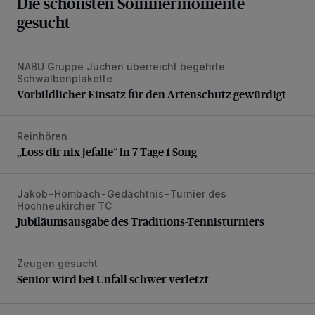
Die schönsten Sommermomente
gesucht
NABU Gruppe Jüchen überreicht begehrte
Vorbildlicher Einsatz für den Artenschutz gewürdigt
Schwalbenplakette
Vorbildlicher Einsatz für den Artenschutz gewürdigt
Reinhören
„Loss dir nix jefalle“ in 7 Tage 1 Song
„Loss dir nix jefalle“ in 7 Tage 1 Song
Jakob-Hombach-Gedächtnis-Turnier des
Jubiläumsausgabe des Traditions-Tennisturniers
Hochneukircher TC
Jubiläumsausgabe des Traditions-Tennisturniers
Zeugen gesucht
Senior wird bei Unfall schwer verletzt
Senior wird bei Unfall schwer verletzt