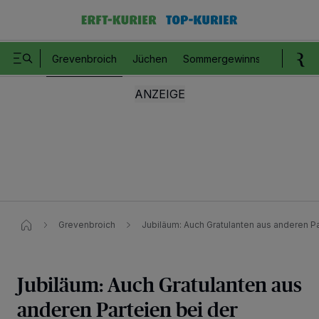
Grevenbroich
Jüchen
Sommergewinnspiel
Romm
Grevenbroich
Jubiläum: Auch Gratulanten aus anderen P
Jubiläum: Auch Gratulanten aus
anderen Parteien bei der
Wir und unsere
218
-Partner speichern und greifen auf personenbezogene Daten
wie Browserdaten oder eindeutige Kennungen auf Ihrem Gerät zu. Durch Auswahl