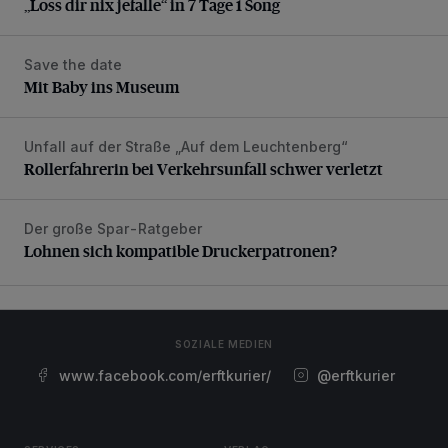
„Loss dir nix jefalle“ in 7 Tage 1 Song
Save the date
Mit Baby ins Museum
Mit Baby ins Museum
Unfall auf der Straße „Auf dem Leuchtenberg“
Rollerfahrerin bei Verkehrsunfall schwer verletzt
Rollerfahrerin bei Verkehrsunfall schwer verletzt
Der große Spar-Ratgeber
Lohnen sich kompatible Druckerpatronen?
Lohnen sich kompatible Druckerpatronen?
SOZIALE MEDIEN
www.facebook.com/erftkurier/
@erftkurier