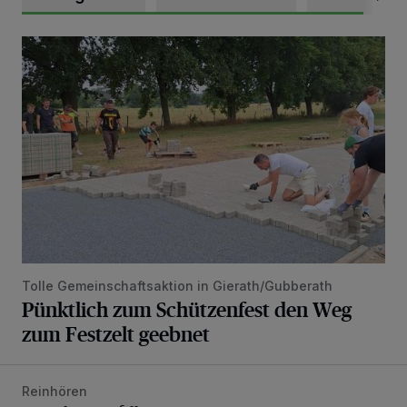
Pünktlich zum Schützenfest den Weg zum Festzelt geebne
Tolle Gemeinschaftsaktion in Gierath/Gubberath
Pünktlich zum Schützenfest den Weg
zum Festzelt geebnet
Reinhören
„Loss dir nix jefalle“ in 7 Tage 1 Song