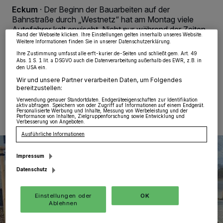
Zwecke. Wenn Tracker deaktiviert sind, sind manche Inhalte und Anzeigen
Eckum
·
Der Beginn der Bauarbeiten auf der
möglicherweise nicht mehr so relevant für Sie. Sie können dieses Menü jederzeit
Bahnstraße durch „Westnetz“ hat am Montag viele
wieder aufrufen, um Ihre Einstellungen zu ändern oder Ihre Einwilligung zu
Autofahrer kalt erwischt. Nicht nur während der Zeiten
widerrufen, indem Sie auf den Link Einstellungen oder Ablehnen am unteren
Rand der Webseite klicken. Ihre Einstellungen gelten innerhalb unseres Website.
des Berufsverkehrs stauten sich die Autos zeitweise bis
Weitere Informationen finden Sie in unserer Datenschutzerklärung.
zurück zum „Center am Park“ an der Venloer Straße.
Ihre Zustimmung umfasst alle erft-kurier.de-Seiten und schließt gem. Art. 49
Abs. 1 S. 1 lit. a DSGVO auch die Datenverarbeitung außerhalb des EWR, z.B. in
den USA ein.
Wir und unsere Partner verarbeiten Daten, um Folgendes
bereitzustellen:
12.09.2023 , 14:45 Uhr
Eine Minute Lesezeit
Verwendung genauer Standortdaten. Endgeräteeigenschaften zur Identifikation
aktiv abfragen. Speichern von oder Zugriff auf Informationen auf einem Endgerät.
Personalisierte Werbung und Inhalte, Messung von Werbeleistung und der
Performance von Inhalten, Zielgruppenforschung sowie Entwicklung und
Verbesserung von Angeboten.
Ausführliche Informationen
Impressum
Datenschutz
Einstellungen oder
OK
Ablehnen