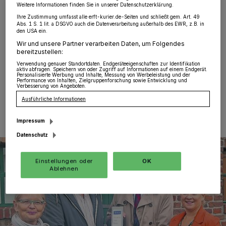
Weitere Informationen finden Sie in unserer Datenschutzerklärung.
Sinsteden. Gerade hatte Landes-Verkehrsminister
Ihre Zustimmung umfasst alle erft-kurier.de-Seiten und schließt gem. Art. 49
Hendrik Wüst die neue Umgehungsstraße freigegeben
Abs. 1 S. 1 lit. a DSGVO auch die Datenverarbeitung außerhalb des EWR, z.B. in
(Lesen Sie auch den Bericht auf Seite 2), da wurde er –
den USA ein.
noch vor der Planwagenfahrt – ins örtliche
Wir und unsere Partner verarbeiten Daten, um Folgendes
Kulturzentrum gelotst.
bereitzustellen:
Verwendung genauer Standortdaten. Endgeräteeigenschaften zur Identifikation
aktiv abfragen. Speichern von oder Zugriff auf Informationen auf einem Endgerät.
Personalisierte Werbung und Inhalte, Messung von Werbeleistung und der
Performance von Inhalten, Zielgruppenforschung sowie Entwicklung und
Verbesserung von Angeboten.
04.10.2019 , 08:58 Uhr
Eine Minute Lesezeit
Ausführliche Informationen
Impressum
Datenschutz
Einstellungen oder
OK
Ablehnen