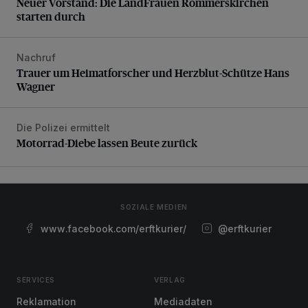
Neuer Vorstand: Die LandFrauen Rommerskirchen
starten durch
Nachruf
Trauer um Heimatforscher und Herzblut-Schütze Hans W
Trauer um Heimatforscher und Herzblut-Schütze Hans
Wagner
Die Polizei ermittelt
Motorrad-Diebe lassen Beute zurück
Motorrad-Diebe lassen Beute zurück
SOZIALE MEDIEN
www.facebook.com/erftkurier/
@erftkurier
SERVICES
VERLAG
Reklamation
Mediadaten