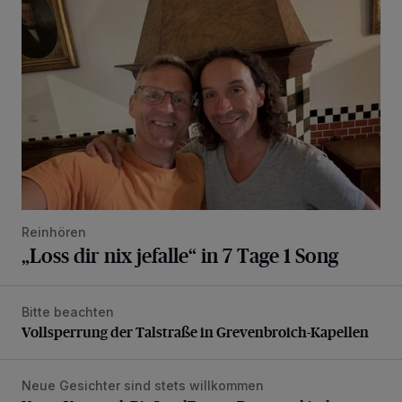
Reinhören
„Loss dir nix jefalle“ in 7 Tage 1 Song
Bitte beachten
Vollsperrung der Talstraße in Grevenbroich-Kapellen
Vollsperrung der Talstraße in Grevenbroich-Kapellen
Neue Gesichter sind stets willkommen
Neuer Vorstand: Die LandFrauen Rommerskirchen starten 