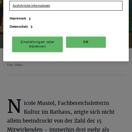
Ausführliche Informationen
Impressum
Datenschutz
Einstellungen oder
OK
Ablehnen
Auch die 14. Winterausstellung begann mit einer gut besuchten
Vernissage.
Foto: SMeu.
N
icole Musiol, Fachbereichsleiterin
Kultur im Rathaus, zeigte sich nicht
allein beeindruckt von der Zahl der 15
Mitwirkenden – immerhin drei mehr als