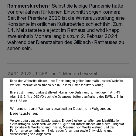
Rommerskirchen
·
Selbst die leidige Pandemie hatte
vor drei Jahren für keinen Einschnitt sorgen können:
Seit ihrer Premiere 2010 ist die Winterausstellung eine
Konstante im örtlichen Kulturbetrieb schlechthin. Zum
14. Mal startete sie jetzt im Rathaus und wird knapp
zweieinhalb Monate lang bis zum 2. Februar 2024
während der Dienstzeiten des Gillbach-Rathauses zu
sehen sein.
Wir und unsere
218
-Partner speichern und greifen auf personenbezogene Daten
wie Browserdaten oder eindeutige Kennungen auf Ihrem Gerät zu. Durch Auswahl
von OK aktivieren Sie Tracking-Technologien für die unter „Wir und unsere
Partner verarbeiten Daten, um Ihnen Dienste bereitzustellen“ aufgeführten
Zwecke. Wenn Tracker deaktiviert sind, sind manche Inhalte und Anzeigen
möglicherweise nicht mehr so relevant für Sie. Sie können dieses Menü jederzeit
wieder aufrufen, um Ihre Einstellungen zu ändern oder Ihre Einwilligung zu
24.11.2023 , 12:58 Uhr
2 Minuten Lesezeit
widerrufen, indem Sie auf den Link Einstellungen oder Ablehnen am unteren
Rand der Webseite klicken. Ihre Einstellungen gelten innerhalb unseres Website.
Weitere Informationen finden Sie in unserer Datenschutzerklärung.
Ihre Zustimmung umfasst alle erft-kurier.de-Seiten und schließt gem. Art. 49
Abs. 1 S. 1 lit. a DSGVO auch die Datenverarbeitung außerhalb des EWR, z.B. in
den USA ein.
Wir und unsere Partner verarbeiten Daten, um Folgendes
bereitzustellen:
Verwendung genauer Standortdaten. Endgeräteeigenschaften zur Identifikation
aktiv abfragen. Speichern von oder Zugriff auf Informationen auf einem Endgerät.
Personalisierte Werbung und Inhalte, Messung von Werbeleistung und der
Performance von Inhalten, Zielgruppenforschung sowie Entwicklung und
Verbesserung von Angeboten.