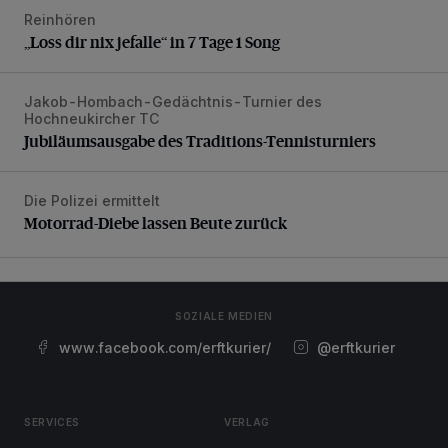
Reinhören
„Loss dir nix jefalle“ in 7 Tage 1 Song
„Loss dir nix jefalle“ in 7 Tage 1 Song
Jakob-Hombach-Gedächtnis-Turnier des
Jubiläumsausgabe des Traditions-Tennisturniers
Hochneukircher TC
Jubiläumsausgabe des Traditions-Tennisturniers
Die Polizei ermittelt
Motorrad-Diebe lassen Beute zurück
Motorrad-Diebe lassen Beute zurück
SOZIALE MEDIEN
www.facebook.com/erftkurier/
@erftkurier
SERVICES
VERLAG