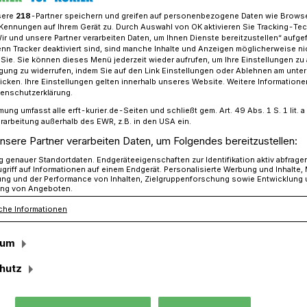
sere
218
-Partner speichern und greifen auf personenbezogene Daten wie Brows
Kennungen auf Ihrem Gerät zu. Durch Auswahl von OK aktivieren Sie Tracking-Te
Wir und unsere Partner verarbeiten Daten, um Ihnen Dienste bereitzustellen“ aufge
n Tracker deaktiviert sind, sind manche Inhalte und Anzeigen möglicherweise ni
n im geteilten Deutschland“:Fotoausstellung im Silverberg-Gymnasiu
r Sie. Sie können dieses Menü jederzeit wieder aufrufen, um Ihre Einstellungen zu
ligung zu widerrufen, indem Sie auf den Link Einstellungen oder Ablehnen am unte
icken. Ihre Einstellungen gelten innerhalb unseres Website. Weitere Informationen
tenschutzerklärung.
 der Stadt Bedburg und des Silverberg-
mung umfasst alle erft-kurier.de-Seiten und schließt gem. Art. 49 Abs. 1 S. 1 lit
rarbeitung außerhalb des EWR, z.B. in den USA ein.
nsere Partner verarbeiten Daten, um Folgendes bereitzustellen:
eteilten
genauer Standortdaten. Endgeräteeigenschaften zur Identifikation aktiv abfrage
griff auf Informationen auf einem Endgerät. Personalisierte Werbung und Inhalte
ung und der Performance von Inhalten, Zielgruppenforschung sowie Entwicklung
“
ng von Angeboten.
che Informationen
sum
hrzehnten ist die deutsche Teilung
 sich zahlreiche Vorurteile über Menschen
hutz
nd hartnäckig. Insbesondere Frauen
llen und Verhaltensweisen