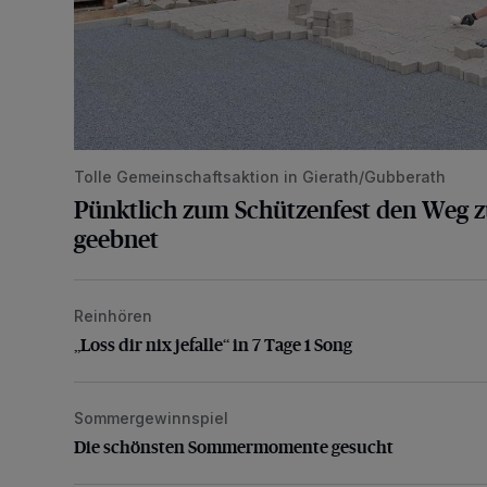
Tolle Gemeinschaftsaktion in Gierath/Gubberath
Pünktlich zum Schützenfest den Weg z
geebnet
Reinhören
„Loss dir nix jefalle“ in 7 Tage 1 Song
„Loss dir nix jefalle“ in 7 Tage 1 Song
Sommergewinnspiel
Die schönsten Sommermomente gesucht
Die schönsten Sommermomente gesucht