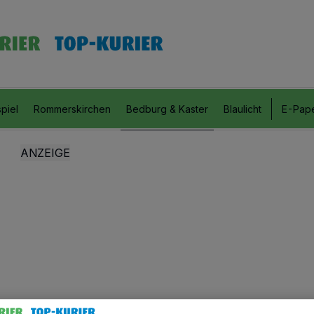
piel
Rommerskirchen
Bedburg & Kaster
Blaulicht
E-Pap