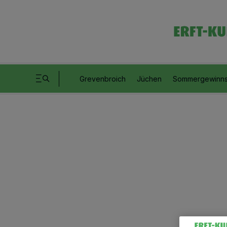
Grevenbroich
Jüchen
Sommergewinns