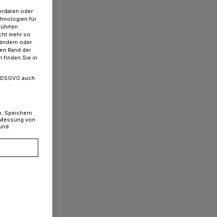
erdaten oder
chnologien für
führten
cht mehr so
ms eröffnet
 ändern oder
ren Rand der
 finden Sie in
. a DSGVO auch
n. Speichern
, Messung von
 und