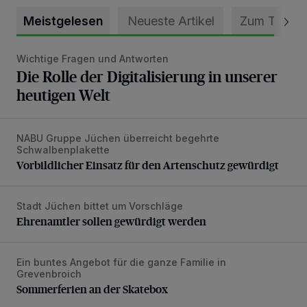
Meistgelesen
Neueste Artikel
Zum Thema
Wichtige Fragen und Antworten
Die Rolle der Digitalisierung in unserer heutigen Welt
Die Rolle der Digitalisierung in unserer
heutigen Welt
NABU Gruppe Jüchen überreicht begehrte
Vorbildlicher Einsatz für den Artenschutz gewürdigt
Schwalbenplakette
Vorbildlicher Einsatz für den Artenschutz gewürdigt
Stadt Jüchen bittet um Vorschläge
Ehrenamtler sollen gewürdigt werden
Ehrenamtler sollen gewürdigt werden
Ein buntes Angebot für die ganze Familie in
Sommerferien an der Skatebox
Grevenbroich
Sommerferien an der Skatebox