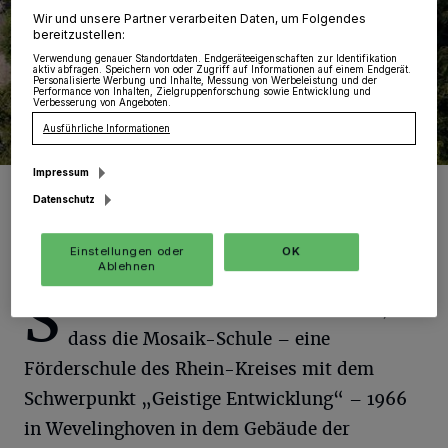
Wir und unsere Partner verarbeiten Daten, um Folgendes
bereitzustellen:
Verwendung genauer Standortdaten. Endgeräteeigenschaften zur Identifikation
aktiv abfragen. Speichern von oder Zugriff auf Informationen auf einem Endgerät.
Personalisierte Werbung und Inhalte, Messung von Werbeleistung und der
Performance von Inhalten, Zielgruppenforschung sowie Entwicklung und
Verbesserung von Angeboten.
Ausführliche Informationen
Impressum
Foto: RKN.
Datenschutz
Einstellungen oder
OK
Ablehnen
S
chulleiterin Klaudia Thelen berichtet,
dass die Mosaik-Schule – eine
Förderschule des Rhein-Kreises mit dem
Schwerpunkt „Geistige Entwicklung“ – 1966
in Wevelinghoven in dem Gebäude der