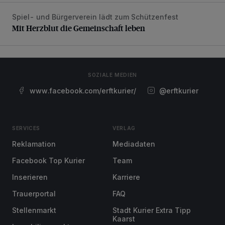
Spiel- und Bürgerverein lädt zum Schützenfest
Mit Herzblut die Gemeinschaft leben
Mit Herzblut die Gemeinschaft leben
SOZIALE MEDIEN
www.facebook.com/erftkurier/
@erftkurier
SERVICES
VERLAG
Reklamation
Mediadaten
Facebook Top Kurier
Team
Inserieren
Karriere
Trauerportal
FAQ
Stellenmarkt
Stadt Kurier Extra Tipp
Kaarst