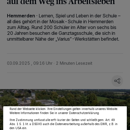
auf dem Weg ins Arbeitsleben
Hemmerden
·
Lernen, Spiel und Leben in der Schule –
all dies gehört in der Mosaik-Schule in Hemmerden
zum Alltag. Rund 200 Schüler im Alter von sechs bis
20 Jahren besuchen die Ganztagsschule, die sich in
unmittelbarer Nähe der „Varius“-Werkstätten befindet.
03.09.2025 , 09:16 Uhr
2 Minuten Lesezeit
Wir und unsere
218
-Partner speichern und greifen auf personenbezogene Daten
wie Browserdaten oder eindeutige Kennungen auf Ihrem Gerät zu. Durch Auswahl
von OK aktivieren Sie Tracking-Technologien für die unter „Wir und unsere
Partner verarbeiten Daten, um Ihnen Dienste bereitzustellen“ aufgeführten
Zwecke. Wenn Tracker deaktiviert sind, sind manche Inhalte und Anzeigen
möglicherweise nicht mehr so relevant für Sie. Sie können dieses Menü jederzeit
wieder aufrufen, um Ihre Einstellungen zu ändern oder Ihre Einwilligung zu
widerrufen, indem Sie auf den Link Einstellungen oder Ablehnen am unteren
Rand der Webseite klicken. Ihre Einstellungen gelten innerhalb unseres Website.
Weitere Informationen finden Sie in unserer Datenschutzerklärung.
Ihre Zustimmung umfasst alle erft-kurier.de-Seiten und schließt gem. Art. 49
Abs. 1 S. 1 lit. a DSGVO auch die Datenverarbeitung außerhalb des EWR, z.B. in
den USA ein.